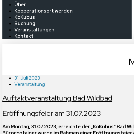
Über
Kooperationsort werden
KoKubus
Buchung
Veranstaltungen
Kontakt
M
31. Juli 2023
Veranstaltung
Auftaktveranstaltung Bad Wildbad
Eröffnungsfeier am 31.07.2023
Am Montag, 31.07.2023, erreichte der „KoKubus“ Bad Wi
Bürocontainer wurde im Rahmen einer Eröffnungsfeier 